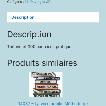
Un
Catégorie :
14. Ouvrages ORL
art
et
Description
un
métier
Description
Théorie et 300 exercices pratiques
Produits similaires
14037 – La voix mobile. Méthode de