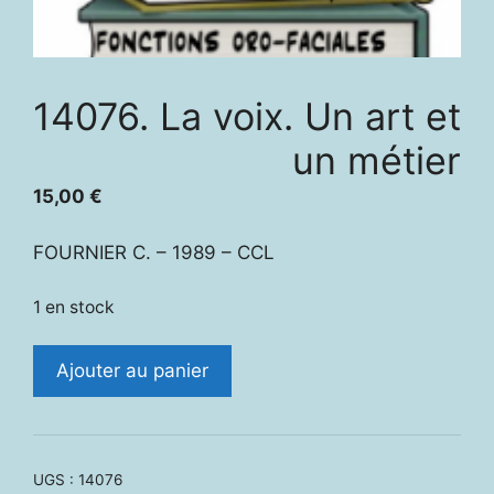
14076. La voix. Un art et
un métier
15,00
€
FOURNIER C. – 1989 – CCL
1 en stock
quantité
Ajouter au panier
de
14076.
La
voix.
UGS :
14076