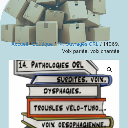
Accueil
/
Boutique
/
14. Ouvrages ORL
/ 14069.
Voix parlée, voix chantée