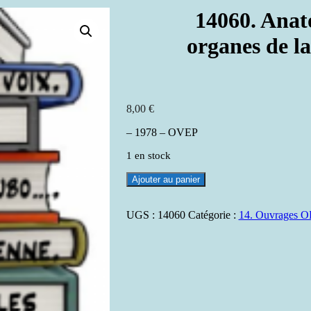
14060. Anat
organes de la
8,00
€
– 1978 – OVEP
1 en stock
quantité
Ajouter au panier
de
14060.
Anatomie
UGS :
14060
Catégorie :
14. Ouvrages 
et
physiologie
des
organes
de
la
voix