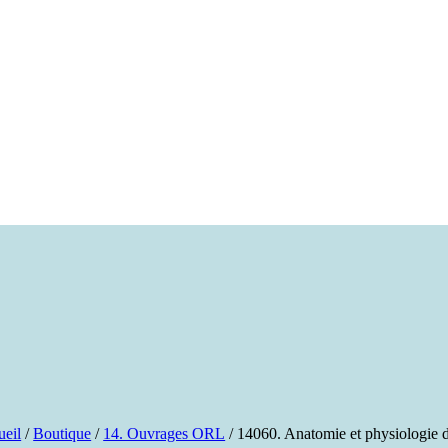
ueil
/
Boutique
/
14. Ouvrages ORL
/ 14060. Anatomie et physiologie 