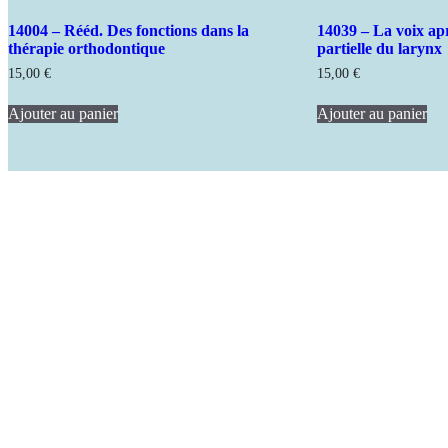
14004 – Rééd. Des fonctions dans la
14039 – La voix ap
thérapie orthodontique
partielle du larynx
15,00
€
15,00
€
Ajouter au panier
Ajouter au panier