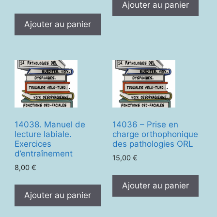
Ajouter au panier
était :
est :
15,00 €.
12,00 €.
Ajouter au panier
14038. Manuel de
14036 – Prise en
lecture labiale.
charge orthophonique
Exercices
des pathologies ORL
d’entraînement
15,00
€
8,00
€
Ajouter au panier
Ajouter au panier