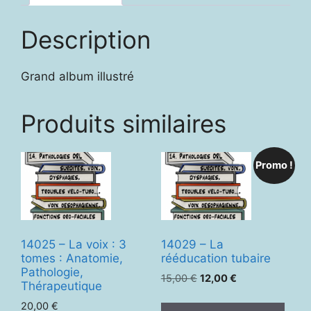
Description
Grand album illustré
Produits similaires
Promo !
14025 – La voix : 3
14029 – La
tomes : Anatomie,
rééducation tubaire
Pathologie,
Le
Le
15,00
€
12,00
€
Thérapeutique
prix
prix
20,00
€
initial
actuel