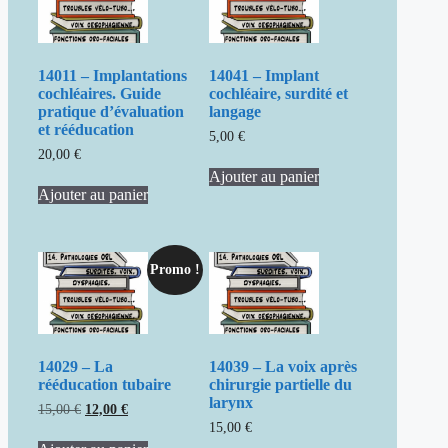
14011 – Implantations
14041 – Implant
cochléaires. Guide
cochléaire, surdité et
pratique d’évaluation
langage
et rééducation
5,00
€
20,00
€
Ajouter au panier
Ajouter au panier
Promo !
14029 – La
14039 – La voix après
rééducation tubaire
chirurgie partielle du
larynx
Le
Le
15,00
€
12,00
€
prix
prix
15,00
€
initial
actuel