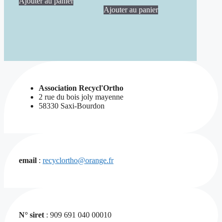
Ajouter au panier
était :
est :
Ajouter au panier
15,00 €.
12,00 €.
Association Recycl'Ortho
2 rue du bois joly mayenne
58330 Saxi-Bourdon
email
:
recyclortho@orange.fr
N° siret
: 909 691 040 00010