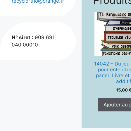
Produits
recyclortho@orange.fr
N° siret
: 909 691
040 00010
14042 – Du jeu e
pour entendre
parler. Livre et
additi
15,00
Ajouter au 