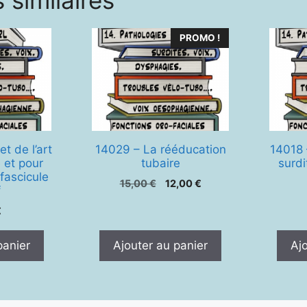
 similaires
PROMO !
t de l’art
14029 – La rééducation
14018
 et pour
tubaire
surdi
 fascicule
Le
Le
15,00
€
12,00
€
f
prix
prix
€
initial
actuel
était :
est :
15,00 €.
12,00 €.
panier
Ajouter au panier
Aj