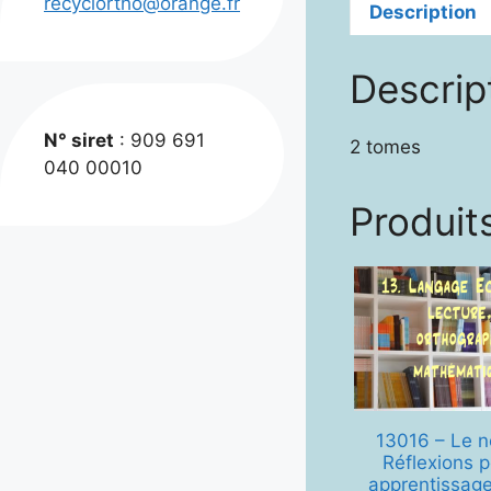
recyclortho@orange.fr
Description
Descrip
N° siret
: 909 691
2 tomes
040 00010
Produits
13016 – Le 
Réflexions 
apprentissag