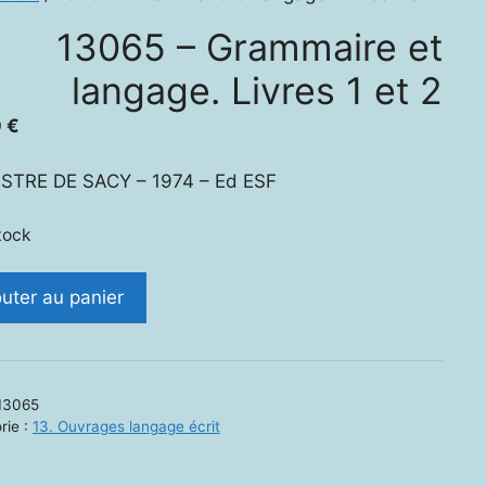
13065 – Grammaire et
langage. Livres 1 et 2
0
€
ESTRE DE SACY – 1974 – Ed ESF
tock
ité
outer au panier
5
maire
13065
rie :
13. Ouvrages langage écrit
ge.
s