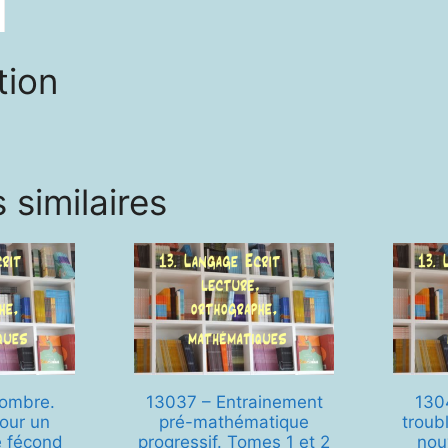
1
et
2
tion
 similaires
nombre.
13037 – Entrainement
130
pour un
pré-mathématique
troubl
e fécond
progressif. Tomes 1 et 2
nou