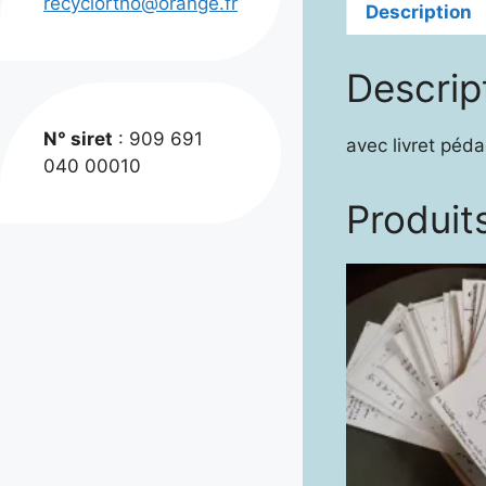
recyclortho@orange.fr
Description
Descrip
N° siret
: 909 691
avec livret péd
040 00010
Produits