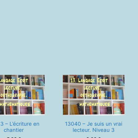
r.
au
3 – L’écriture en
13040 – Je suis un vrai
chantier
lecteur. Niveau 3