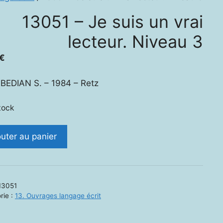
13051 – Je suis un vrai
lecteur. Niveau 3
€
EDIAN S. – 1984 – Retz
tock
ité
outer au panier
1
13051
rie :
13. Ouvrages langage écrit