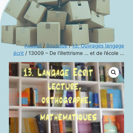
Accueil
/
Boutique
/
13. Ouvrages langage
écrit
/ 13009 – De l’illettrisme … et de l’école …