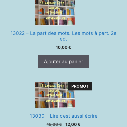
13022 – La part des mots. Les mots à part. 2e
ed.
10,00
€
Ajouter au panier
PROMO !
13030 – Lire c’est aussi écrire
Le
Le
15,00
€
12,00
€