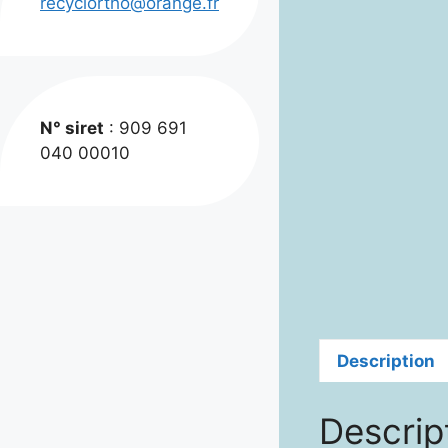
recyclortho@orange.fr
N° siret
: 909 691
040 00010
Description
Descrip