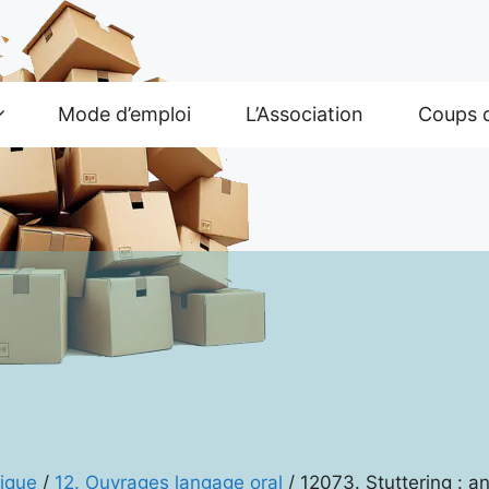
Mode d’emploi
L’Association
Coups 
ique
/
12. Ouvrages langage oral
/ 12073. Stuttering : an