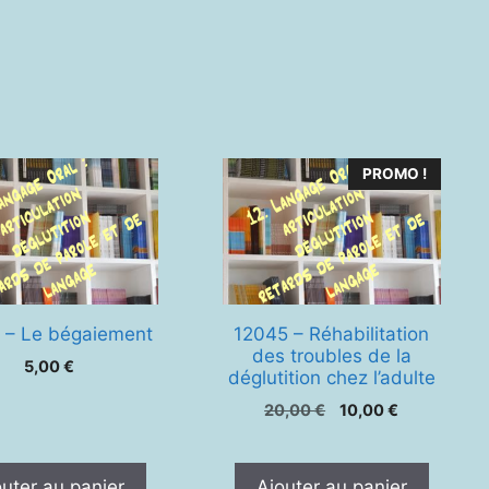
g
r
PROMO !
r
 – Le bégaiement
12045 – Réhabilitation
e
des troubles de la
5,00
€
déglutition chez l’adulte
ts)
Le
Le
20,00
€
10,00
€
prix
prix
initial
actuel
ering
était :
est :
outer au panier
Ajouter au panier