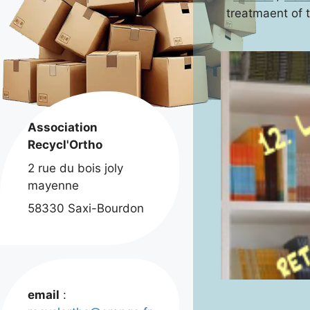
treatmaent of t
Association
Recycl'Ortho
2 rue du bois joly
mayenne
58330 Saxi-Bourdon
email
: