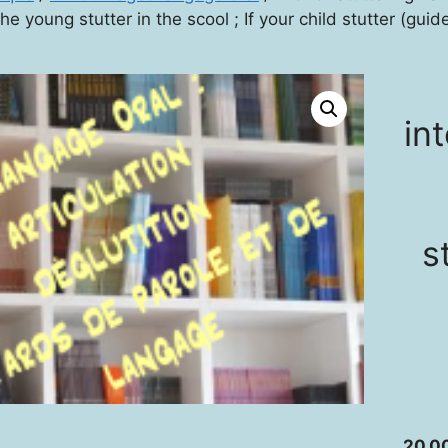
he young stutter in the scool ; If your child stutter (guid
in
s
20,0