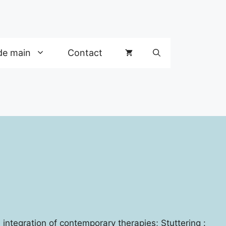
de main
Contact
 integration of contemporary therapies; Stuttering :