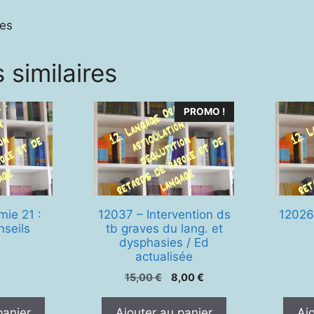
of
ges
the
youn
 similaires
stutte
in
the
PROMO !
scool
;
If
your
child
stutte
mie 21 :
12037 – Intervention ds
12026
(guid
nseils
tb graves du lang. et
dysphasies / Ed
for
actualisée
paren
Le
Le
;
15,00
€
8,00
€
prix
prix
Stutt
initial
actuel
panier
Ajouter au panier
Aj
and