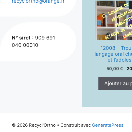
recyclortho@orange.fr
N° siret
: 909 691
040 00010
12008 – Trou
langage oral che
et l’adole
Le
50,00
€
2
pr
ini
Ajouter au 
éta
50
© 2026 Recycl'Ortho
• Construit avec
GeneratePress