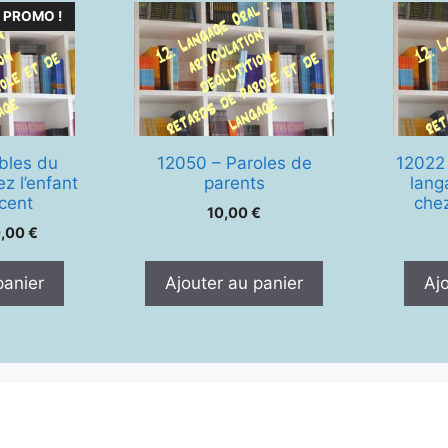
PROMO !
bles du
12050 – Paroles de
12022 
z l’enfant
parents
lang
scent
chez
10,00
€
Le
0,00
€
ix
prix
tial
actuel
panier
Ajouter au panier
Aj
it :
est :
,00 €.
20,00 €.