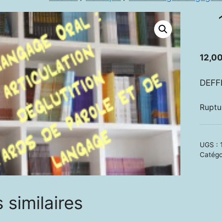
12,0
DEFFE
Ruptu
UGS :
Catégo
 similaires