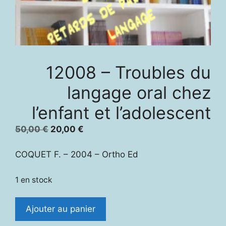
12008 – Troubles du
langage oral chez
l’enfant et l’adolescent
Le
Le
50,00
€
20,00
€
prix
prix
initial
actuel
COQUET F. – 2004 – Ortho Ed
était :
est :
50,00 €.
20,00 €.
1 en stock
quantité
Ajouter au panier
de