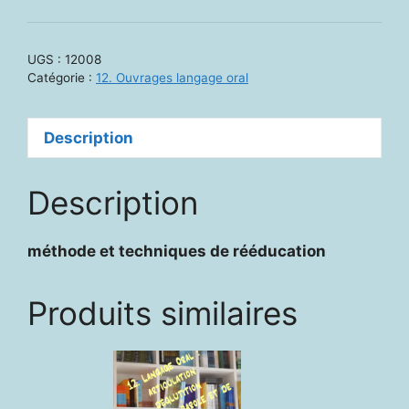
12008
-
Troubles
UGS :
12008
du
Catégorie :
12. Ouvrages langage oral
langage
oral
Description
chez
l’enfant
et
Description
l’adolescent
méthode et techniques de rééducation
Produits similaires