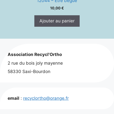
12044 – Etre bègue
10,00
€
Ajouter au panier
Association Recycl'Ortho
2 rue du bois joly mayenne
58330 Saxi-Bourdon
email
:
recyclortho@orange.fr