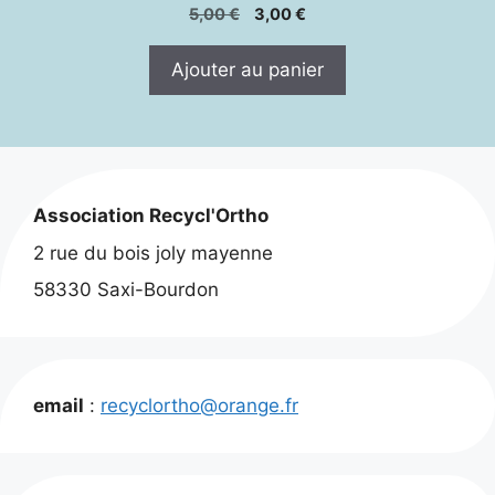
Le
Le
5,00
€
3,00
€
prix
prix
initial
actuel
Ajouter au panier
était :
est :
5,00 €.
3,00 €.
Association Recycl'Ortho
2 rue du bois joly mayenne
58330 Saxi-Bourdon
email
:
recyclortho@orange.fr