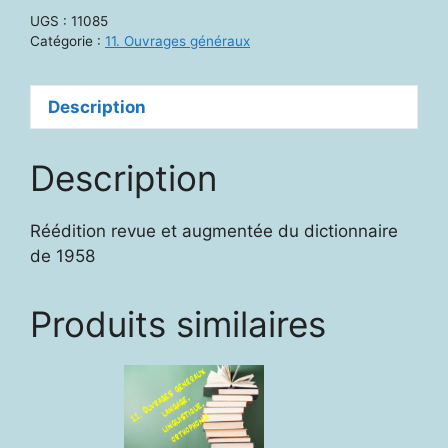
fondamental
UGS :
11085
de
Catégorie :
11. Ouvrages généraux
la
langue
Description
française
Description
Réédition revue et augmentée du dictionnaire
de 1958
Produits similaires