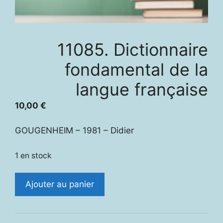
11085. Dictionnaire
fondamental de la
langue française
10,00
€
GOUGENHEIM – 1981 – Didier
1 en stock
quantité
Ajouter au panier
de
11085.
Dictionnaire