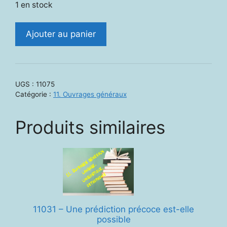
1 en stock
quantité
Ajouter au panier
de
11075.
Repérer
et
UGS :
11075
accompagner
Catégorie :
11. Ouvrages généraux
les
troubles
Produits similaires
du
langage.
Outils
pratiques,
mesures
pédagogiques
…
11031 – Une prédiction précoce est-elle
possible