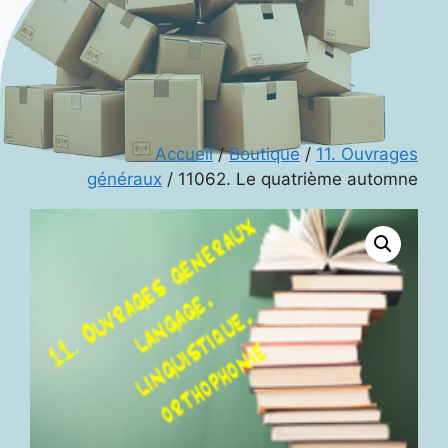
Accueil
/
Boutique
/
11. Ouvrages
généraux
/ 11062. Le quatrième automne