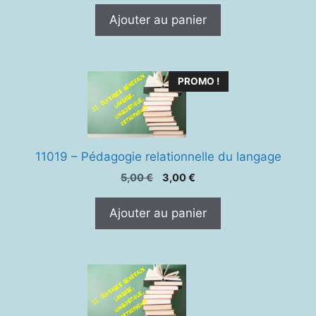
Ajouter au panier
PROMO !
11019 – Pédagogie relationnelle du langage
Le
Le
5,00
€
3,00
€
prix
prix
initial
actuel
Ajouter au panier
était :
est :
5,00 €.
3,00 €.