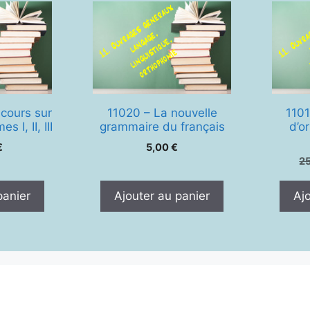
 cours sur
11020 – La nouvelle
1101
 I, II, III
grammaire du français
d’o
€
5,00
€
2
panier
Ajouter au panier
Aj