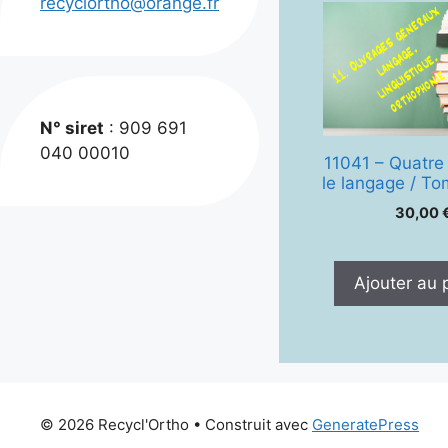
recyclortho@orange.fr
N° siret
: 909 691
040 00010
11041 – Quatre
le langage / Tomes
30,00
Ajouter au 
© 2026 Recycl'Ortho
• Construit avec
GeneratePress