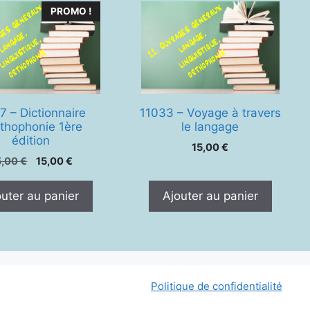
PROMO !
7 – Dictionnaire
11033 – Voyage à travers
rthophonie 1ère
le langage
édition
15,00
€
Le
Le
5,00
€
15,00
€
prix
prix
initial
actuel
outer au panier
Ajouter au panier
était :
est :
25,00 €.
15,00 €.
Politique de confidentialité