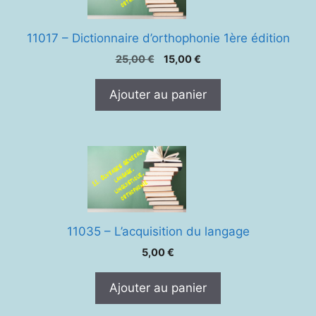
11017 – Dictionnaire d’orthophonie 1ère édition
Le
Le
25,00
€
15,00
€
prix
prix
initial
actuel
Ajouter au panier
était :
est :
25,00 €.
15,00 €.
11035 – L’acquisition du langage
5,00
€
Ajouter au panier