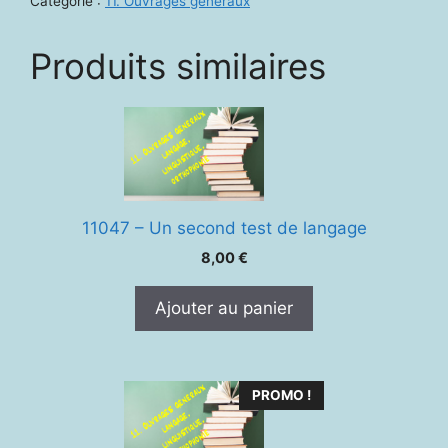
Catégorie :
11. Ouvrages généraux
son
thérapeute
Produits similaires
du
langage
11047 – Un second test de langage
8,00
€
Ajouter au panier
PROMO !