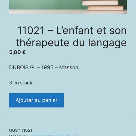
11021 – L’enfant et son
thérapeute du langage
5,00
€
DUBOIS G. – 1995 – Masson
3 en stock
quantité
Ajouter au panier
de
11021
-
L'enfant
UGS :
11021
et